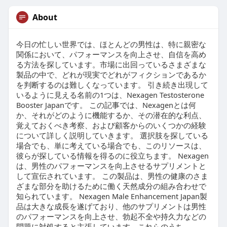
About
今日の忙しい世界では、ほとんどの男性は、特に親密な
関係において、パフォーマンスを向上させ、自信を高め
る方法を探しています。市場に出回っているさまざまな
製品の中で、どれが現実でどれがフィクションであるか
を判断するのは難しくなっています。 引き続き出現して
いるように見える名前の1つは、Nexagen Testosterone
Booster Japanです。 この記事では、Nexagenとは何
か、それがどのように機能するか、その潜在的な利点、
覚えておくべき考察、および顧客からのいくつかの経験
について詳しく説明していきます。 選択肢を探している
場合でも、単に考えている場合でも、このリソースは、
彼らが探している情報を得るのに役立ちます。 Nexagen
は、男性のパフォーマンスを向上させるサプリメントと
して宣伝されています。 この製品は、男性の健康のさま
ざまな部分を助けるために働く天然成分の組み合わせで
知られています。 Nexagen Male Enhancement Japan製
品は大きな成長を遂げており、他のサプリメントは男性
のパフォーマンスを向上させ、勃起不全や持久力などの
問題に対処すると主張しています。これらのうち、