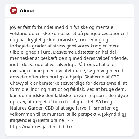
About
Joy er fast forbundet med din fysiske og mentale
velstand og er ikke kun baseret på pengepræstationer. I
dag har frygtelige kostmønstre, forurening og
forhøjede grader af stress givet vores knogler mere
tilbøjelighed til uro. Desværre udsætter en hel del
mennesker at beskæftige sig med deres velbefindende,
indtil det varige bliver alvorligt. På trods af at alle
overvåger pine på en uventet måde, søger vi generelt
omsider efter den hurtigste hjælp. Skaberne af CBD
Chewy slik er bemærkelsesværdige for deres evne til at
formidle lindring hurtigt og faktisk. Ved at bruge dem,
kan du mindske den faktiske forværring samt den dybe
oplever, at meget af tiden forpligter det. Så brug
Natures Garden CBD til at sige farvel til smerten og
velkommen til et muntert, stille perspektiv. [Skynd dig]
(tilgængelig) Bestil online ➾➾
https://naturesgardencbd.dk/